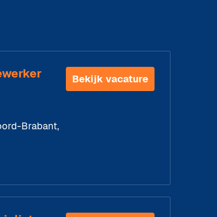
ewerker
Bekijk vacature
ord-Brabant
,