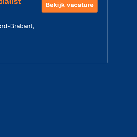
ialist
Bekijk vacature
rd-Brabant
,