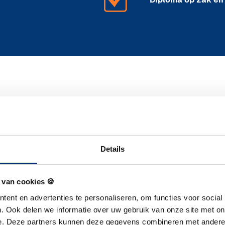
Erkent l
Details
 van cookies 🍪
Bankbakkerij Merba is 
ent en advertenties te personaliseren, om functies voor social
dat we voldoen aan be
. Ook delen we informatie over uw gebruik van onze site met on
studenten en leerling
e. Deze partners kunnen deze gegevens combineren met andere i