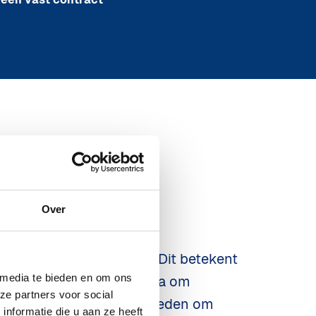
eerbedrijf
Over
een erkent leerbedrijf. Dit betekent  
 media te bieden en om ons
paalde kwaliteitscriteria om 
ze partners voor social
en de mogelijkheid te bieden om 
nformatie die u aan ze heeft