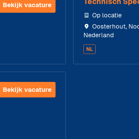
Technisch Spec
Bekijk vacature
Op locatie
Oosterhout
,
Noo
Nederland
NL
Bekijk vacature