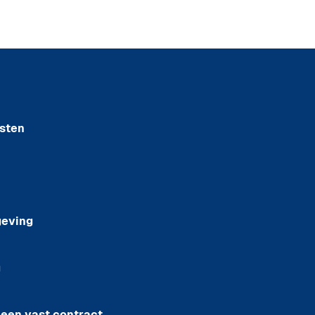
sten
geving
g
 een vast contract