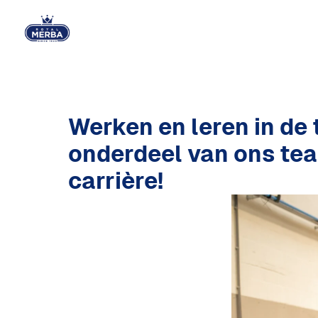
Overslaan
naar
Homepagina
content
Werken en leren in de 
onderdeel van ons tea
carrière!