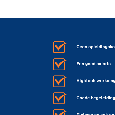
Geen opleidingsko
Een goed salaris
Hightech werkom
Goede begeleidin
Diploma op zak en