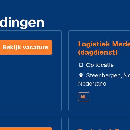
dingen
Logistiek Med
Bekijk vacature
(dagdienst)
Op locatie
Steenbergen
,
No
Nederland
NL