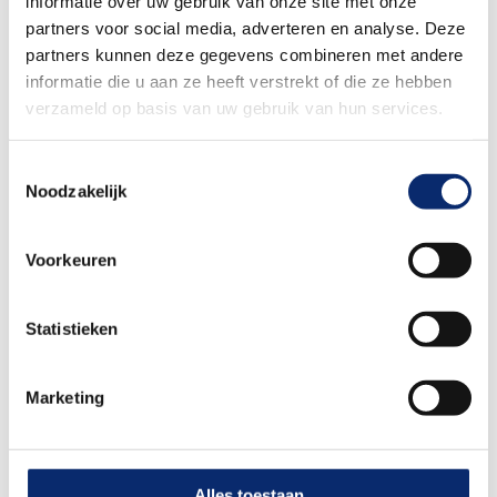
informatie over uw gebruik van onze site met onze
staan? Vertel ons wie je bent, wat jou motiveert en
partners voor social media, adverteren en analyse. Deze
hoe jij een bijdrage kunt leveren aan Royal Merba via
partners kunnen deze gegevens combineren met andere
de knop solliciteren.
informatie die u aan ze heeft verstrekt of die ze hebben
verzameld op basis van uw gebruik van hun services.
Toestemmingsselectie
Noodzakelijk
Solliciteren
Voorkeuren
of
Statistieken
Solliciteren met Indeed
Marketing
Deel vacature
Alles toestaan