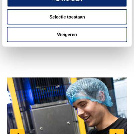
Details
Selectie toestaan
Op locatie
Wilhelminakanaal Noord
,
Oosterhout
,
Noord-
Weigeren
Brabant
,
Nederland