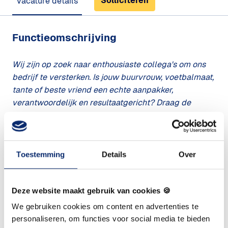
Solliciteren
Vacature details
Functieomschrijving
Wij zijn op zoek naar enthousiaste collega's om ons
bedrijf te versterken. Is jouw buurvrouw, voetbalmaat,
tante of beste vriend een echte aanpakker,
verantwoordelijk en resultaatgericht? Draag de
ideale kandidaat aan en verdien een een bonus van €
1.500!
Toestemming
Details
Over
Vereisten
Deze website maakt gebruik van cookies 🍪
Jij bent belangrijk in de werving van onze nieuwe
collega’s. Heb je iemand in jouw netwerk die geschikt
We gebruiken cookies om content en advertenties te
is om onze collega te worden? Laat het ons weten!
personaliseren, om functies voor social media te bieden