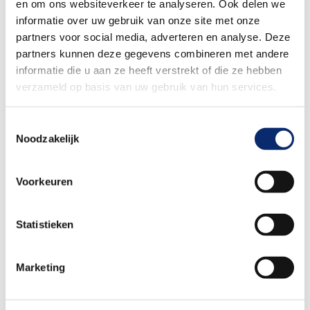
Werf mee door je buurman, oud-collega, oud-
en om ons websiteverkeer te analyseren. Ook delen we
studiegenoot of familielid als kandidaat aan te
informatie over uw gebruik van onze site met onze
dragen! Het mooiste is: jij kunt er een mooie bonus
partners voor social media, adverteren en analyse. Deze
partners kunnen deze gegevens combineren met andere
van € 1.500,- mee verdienen!
informatie die u aan ze heeft verstrekt of die ze hebben
verzameld op basis van uw gebruik van hun services.
Hoe werkt het?
Op
www.merba.com/werkenbij
zie je een
Toestemmingsselectie
vacature die perfect past bij iemand uit jouw
Noodzakelijk
netwerk!
Draag jouw kandidaat aan via
Voorkeuren
www.merba.com/werkenbij/vacature/draag-
een-kandidaat
Statistieken
Jouw aangedragen kandidaat ontvangt een e-
mail met daarin het verzoek om te solliciteren
Marketing
Jouw aangedragen kandidaat doorloopt
vervolgens de normale sollicitatieprocedure