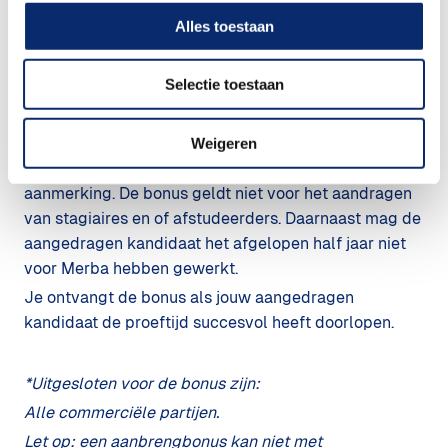
Als het een match is, en jouw aangedragen
Alles toestaan
kandidaat na indiensttreding bij Merba de
proeftijd succesvol heeft doorlopen, dan
Selectie toestaan
ontvang jij een bonus van € 1.500,-.
Weigeren
Iedereen* komt voor de aanbrengbonus in
aanmerking. De bonus geldt niet voor het aandragen
van stagiaires en of afstudeerders. Daarnaast mag de
aangedragen kandidaat het afgelopen half jaar niet
voor Merba hebben gewerkt.
Je ontvangt de bonus als jouw aangedragen
kandidaat de proeftijd succesvol heeft doorlopen.
*Uitgesloten voor de bonus zijn:
Alle commerciële partijen.
Let op: een aanbrengbonus kan niet met